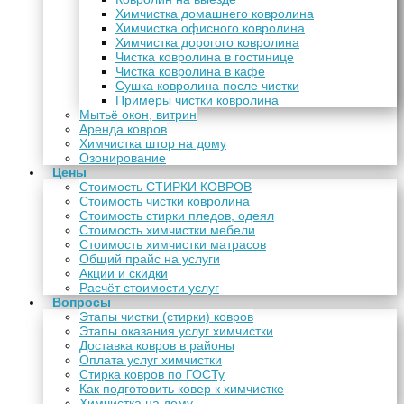
Химчистка домашнего ковролина
Химчистка офисного ковролина
Химчистка дорогого ковролина
Чистка ковролина в гостинице
Чистка ковролина в кафе
Сушка ковролина после чистки
Примеры чистки ковролина
Мытьё окон, витрин
Аренда ковров
Химчистка штор на дому
Озонирование
Цены
Стоимость СТИРКИ КОВРОВ
Стоимость чистки ковролина
Стоимость стирки пледов, одеял
Стоимость химчистки мебели
Стоимость химчистки матрасов
Общий прайс на услуги
Акции и скидки
Расчёт стоимости услуг
Вопросы
Этапы чистки (стирки) ковров
Этапы оказания услуг химчистки
Доставка ковров в районы
Оплата услуг химчистки
Стирка ковров по ГОСТу
Как подготовить ковер к химчистке
Химчистка на дому