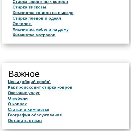
Стирка шерстяных ковров
Стирка вискозы
Химчистка ковров на выезде
Стирка пледов и одеял
Оверлок
Химчистка мебели на дому
Химчистка матрасов
Важное
Цены (общий прайс)
Как происходит стирка ковров
Оказание услуг
О мебели
О коврах
Статьи о химчистке
География обслуживания
Оставить отзыв