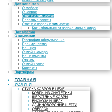
Для клиентов
О мебели
О коврах
Статьи о химчистке
Полезные советы
Статьи о коврах и химчистке
Как избавиться от запаха мочи с ковра
Портфолио
О компании
География обслуживания
Преимущества
Наш цех
Онлайн камера
Наши клиенты
Отзывы
Онлайн заказ
Контакты
Партнёрам
ГЛАВНАЯ
УСЛУГИ
СТИРКА КОВРОВ В ЦЕХЕ
КОВРЫ ИЗ СИНТЕТИКИ
ШЕРСТЯНЫЕ КОВРЫ
ВИСКОЗА И ШЁЛК
ДЛИННОВОРСНЫЕ ШЕГГИ
ОВЕРЛОК